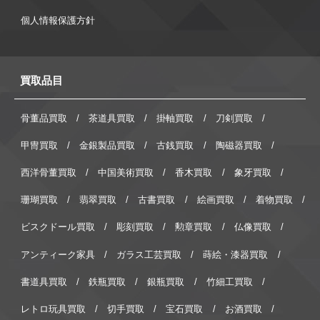
個人情報保護方針
買取品目
骨董品買取
茶道具買取
掛軸買取
刀剣買取
甲冑買取
金銀製品買取
古銭買取
陶磁器買取
西洋骨董買取
中国美術買取
香木買取
象牙買取
珊瑚買取
翡翠買取
古書買取
絵画買取
着物買取
ビスクドール買取
彫刻買取
勲章買取
仏像買取
アンティーク家具
ガラス工芸買取
蒔絵・漆器買取
書道具買取
鉄瓶買取
銀瓶買取
竹細工買取
レトロ玩具買取
切手買取
宝石買取
お酒買取