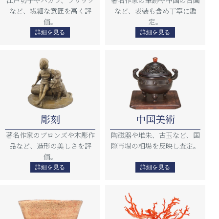
江戸切子やバカラ、ラリック
著名作家の筆跡や中国の古画
など、繊細な意匠を高く評
など、表装も含め丁寧に鑑
価。
定。
詳細を見る
詳細を見る
彫刻
中国美術
著名作家のブロンズや木彫作
陶磁器や堆朱、古玉など、国
品など、造形の美しさを評
際市場の相場を反映し査定。
価。
詳細を見る
詳細を見る