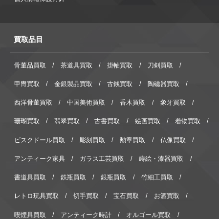
買取品目
骨董品買取
茶道具買取
掛軸買取
刀剣買取
甲冑買取
金銀製品買取
古銭買取
陶磁器買取
西洋骨董買取
中国美術買取
香木買取
象牙買取
珊瑚買取
翡翠買取
古書買取
絵画買取
着物買取
ビスクドール買取
彫刻買取
勲章買取
仏像買取
アンティーク家具
ガラス工芸買取
蒔絵・漆器買取
書道具買取
鉄瓶買取
銀瓶買取
竹細工買取
レトロ玩具買取
切手買取
宝石買取
お酒買取
喫煙具買取
アンティーク時計
オルゴール買取